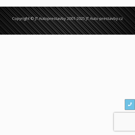
Copyright © JT Autoprestavby 2001-2025 JT Auto-prestavby.cz